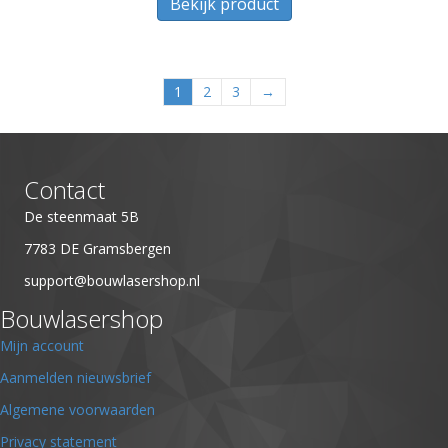
Bekijk product
1
2
3
→
Contact
De steenmaat 5B
7783 DE Gramsbergen
support@bouwlasershop.nl
Bouwlasershop
Mijn account
Aanmelden nieuwsbrief
Algemene voorwaarden
Privacy statement