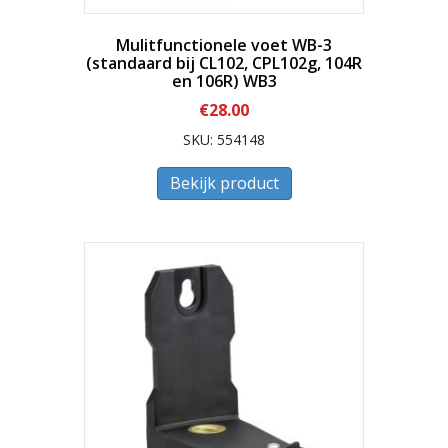
Mulitfunctionele voet WB-3
(standaard bij CL102, CPL102g, 104R
en 106R) WB3
€
28.00
SKU: 554148
Bekijk product