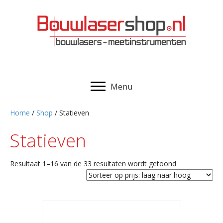
Menu
Home
/
Shop
/ Statieven
Statieven
Gesorteerd
Resultaat 1–16 van de 33 resultaten wordt getoond
op
prijs:
laag
naar
hoog