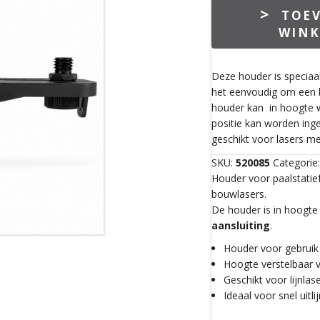
Laserplateau
TOE
FX400i
WIN
aantal
Deze houder is speciaa
het eenvoudig om een b
houder kan in hoogte w
positie kan worden inge
geschikt voor lasers m
SKU:
520085
Categorie
Houder voor paalstatief
bouwlasers.
De houder is in hoogte
aansluiting
.
Houder voor gebruik 
Hoogte verstelbaar v
Geschikt voor lijnla
Ideaal voor snel uit