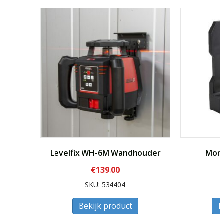
Levelfix WH-6M Wandhouder
Mon
€
139.00
SKU: 534404
Bekijk product