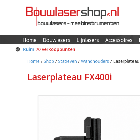
Home
Bouwlasers
Lijnlasers
Accessoires
Ruim
70 verkooppunten
Home
/
Shop
/
Statieven
/
Wandhouders
/ Laserplateau
Laserplateau FX400i