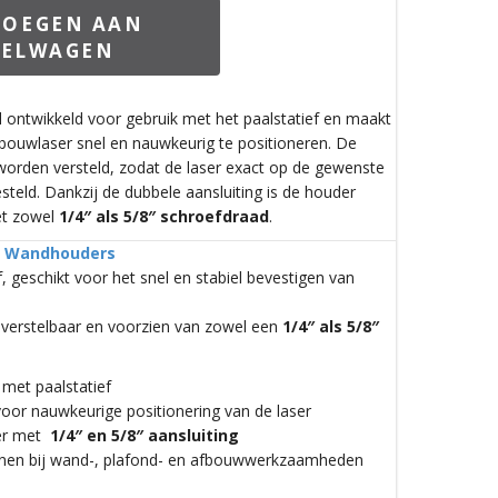
VOEGEN AAN
KELWAGEN
l ontwikkeld voor gebruik met het paalstatief en maakt
ouwlaser snel en nauwkeurig te positioneren. De
orden versteld, zodat de laser exact op de gewenste
steld. Dankzij de dubbele aansluiting is de houder
et zowel
1/4″ als 5/8″ schroefdraad
.
:
Wandhouders
, geschikt voor het snel en stabiel bevestigen van
 verstelbaar en voorzien van zowel een
1/4″ als 5/8″
met paalstatief
oor nauwkeurige positionering van de laser
ser met
1/4″ en 5/8″ aansluiting
lijnen bij wand-, plafond- en afbouwwerkzaamheden