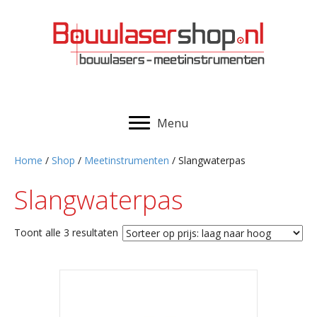
Menu
Home
/
Shop
/
Meetinstrumenten
/ Slangwaterpas
Slangwaterpas
Gesorteerd
Toont alle 3 resultaten
op
prijs:
laag
naar
hoog