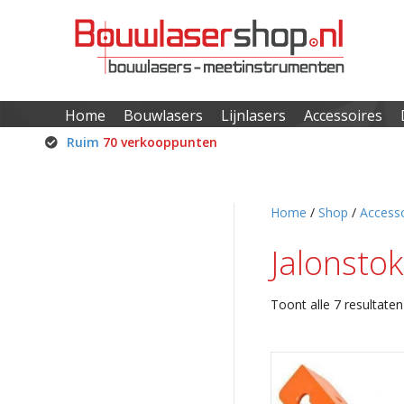
Home
Bouwlasers
Lijnlasers
Accessoires
Ruim
70 verkooppunten
Home
/
Shop
/
Accesso
Jalonsto
Toont alle 7 resultaten