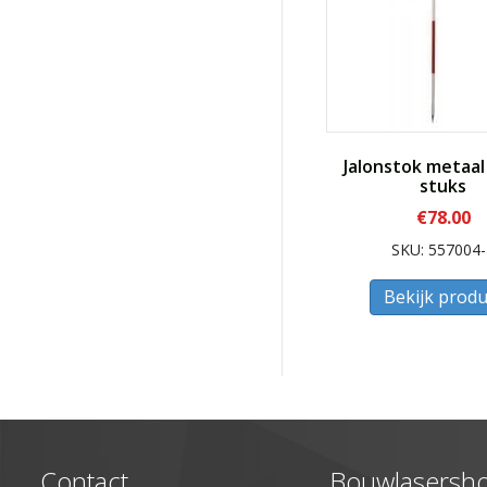
Jalonstok metaal
stuks
€
78.00
SKU: 557004-
Bekijk produ
Contact
Bouwlasersh