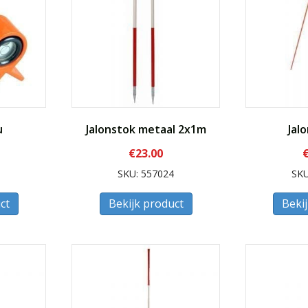
u
Jalonstok metaal 2x1m
Jal
€
23.00
8
SKU: 557024
SKU
ct
Bekijk product
Beki