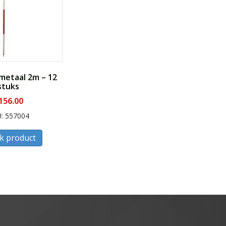
 metaal 2m – 12
stuks
156.00
: 557004
jk product