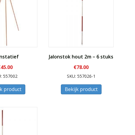
onstatief
Jalonstok hout 2m – 6 stuks
€
45.00
€
78.00
: 557002
SKU: 557026-1
jk product
Bekijk product