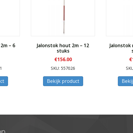
 2m – 6
Jalonstok hout 2m – 12
Jalonstok
stuks
€
156.00
€
1
SKU: 557026
SKU
ct
Bekijk product
Beki
op