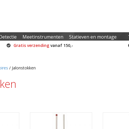
Detectie
Meetinstrumenten
Statieven en montage
Gratis verzending
vanaf 150,-
ires
/ Jalonstokken
kken
Gesorteerd
op
prijs:
laag
naar
hoog