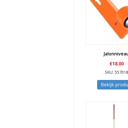
Jalonnivea
€
18.00
SKU: 55701
Bekijk produ