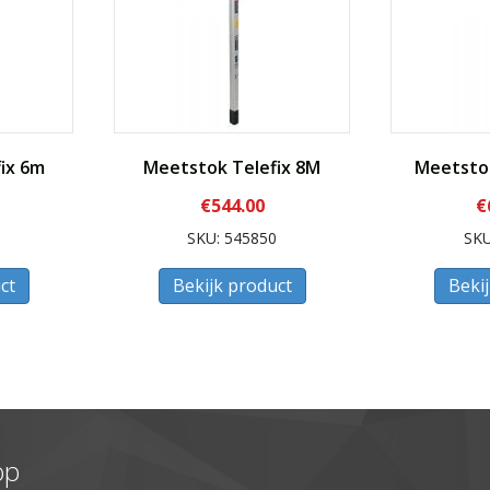
ix 6m
Meetstok Telefix 8M
Meetstok
€
544.00
€
0
SKU: 545850
SKU
ct
Bekijk product
Beki
op