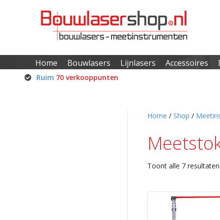
Home
Bouwlasers
Lijnlasers
Accessoires
Ruim
70 verkooppunten
Home
/
Shop
/
Meetin
Meetsto
Toont alle 7 resultaten