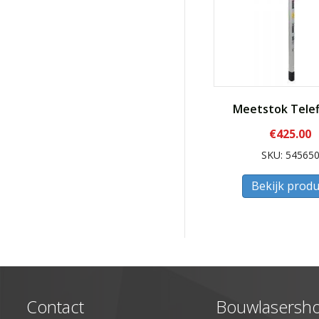
Meetstok Telef
€
425.00
SKU: 54565
Bekijk produ
Contact
Bouwlasersh