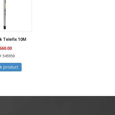
 Telefix 10M
660.00
: 545950
jk product