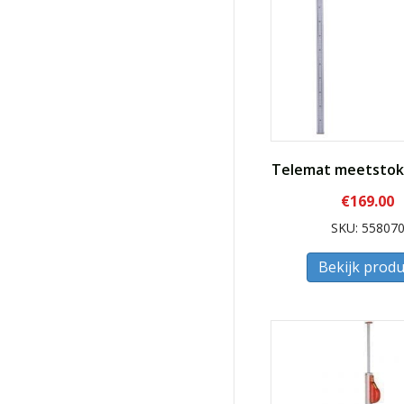
Telemat meetstok
€
169.00
SKU: 55807
Bekijk produ