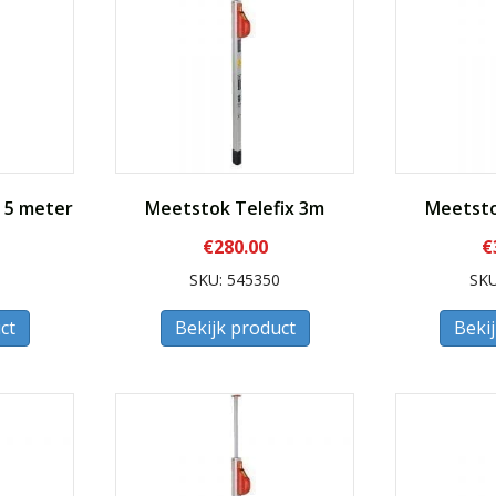
 5 meter
Meetstok Telefix 3m
Meetsto
€
280.00
€
0
SKU: 545350
SKU
ct
Bekijk product
Beki