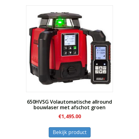
meerdere
variaties.
Deze
optie
kan
gekozen
worden
op
de
productpagina
650HVSG Volautomatische allround
bouwlaser met afschot groen
€
1,495.00
Dit
Bekijk product
product
heeft