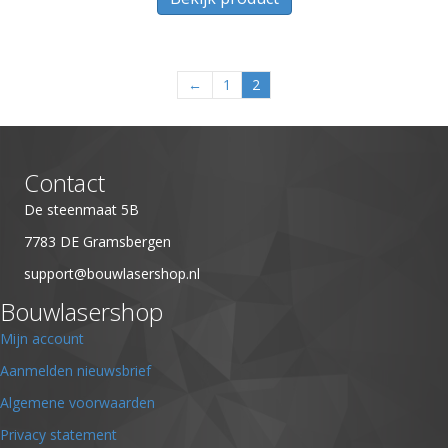
heeft
meerdere
variaties.
←
1
2
Deze
optie
kan
gekozen
worden
Contact
op
De steenmaat 5B
de
productpagina
7783 DE Gramsbergen
support@bouwlasershop.nl
Bouwlasershop
Mijn account
Aanmelden nieuwsbrief
Algemene voorwaarden
Privacy statement