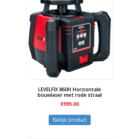
hoog
LEVELFIX 860H Horizontale
bouwlaser met rode straal
€
995.00
Dit
Bekijk product
product
heeft
meerdere