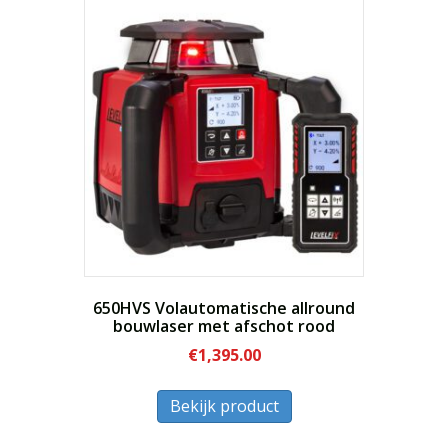
variaties.
Deze
optie
kan
gekozen
worden
op
de
productpagina
650HVS Volautomatische allround
bouwlaser met afschot rood
€
1,395.00
Dit
Bekijk product
product
heeft