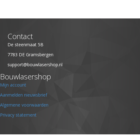
meerdere
variaties.
Deze
optie
kan
Contact
gekozen
worden
De steenmaat 5B
op
7783 DE Gramsbergen
de
support@bouwlasershop.nl
productpagina
Bouwlasershop
Mijn account
Aanmelden nieuwsbrief
Algemene voorwaarden
Privacy statement