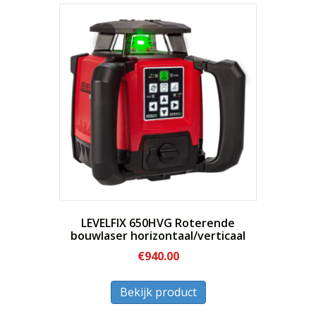
LEVELFIX 650HVG Roterende
bouwlaser horizontaal/verticaal
€
940.00
Dit
Bekijk product
product
heeft