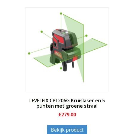
meerdere
variaties.
Deze
optie
kan
gekozen
worden
op
de
productpagina
LEVELFIX CPL206G Kruislaser en 5
punten met groene straal
€
279.00
Dit
Bekijk product
product