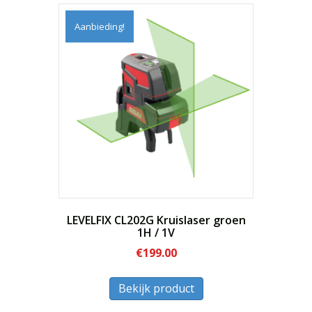
laag
Aanbieding!
naar
hoog
LEVELFIX CL202G Kruislaser groen
1H / 1V
€
199.00
Dit
Bekijk product
product
heeft