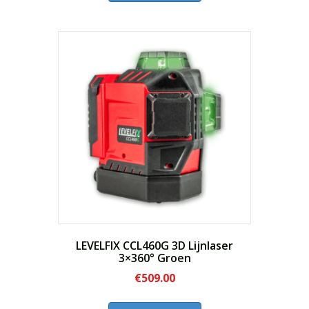
heeft
meerdere
variaties.
Deze
optie
kan
gekozen
worden
op
de
productpagina
LEVELFIX CCL460G 3D Lijnlaser
3×360° Groen
€
509.00
Dit