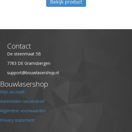
Bekijk product
product
heeft
meerdere
variaties.
Deze
optie
kan
Contact
gekozen
worden
De steenmaat 5B
op
7783 DE Gramsbergen
de
support@bouwlasershop.nl
productpagina
Bouwlasershop
Mijn account
Aanmelden nieuwsbrief
Algemene voorwaarden
Privacy statement