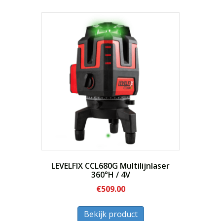
meerdere
variaties.
Deze
optie
kan
gekozen
worden
op
de
productpagina
LEVELFIX CCL680G Multilijnlaser
360°H / 4V
€
509.00
Dit
Bekijk product
product