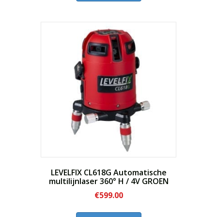
heeft
meerdere
variaties.
Deze
optie
kan
gekozen
worden
op
de
productpagina
LEVELFIX CL618G Automatische
multilijnlaser 360° H / 4V GROEN
€
599.00
Dit