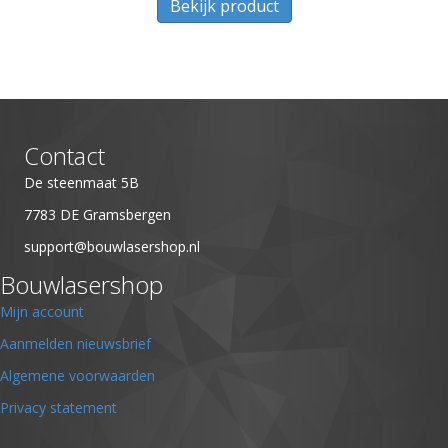
Bekijk product
product
heeft
meerdere
variaties.
Deze
optie
kan
Contact
gekozen
worden
De steenmaat 5B
op
7783 DE Gramsbergen
de
support@bouwlasershop.nl
productpagina
Bouwlasershop
Mijn account
Aanmelden nieuwsbrief
Algemene voorwaarden
Privacy statement