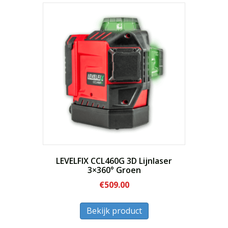
laag
naar
hoog
LEVELFIX CCL460G 3D Lijnlaser
3×360° Groen
€
509.00
Dit
Bekijk product
product
heeft