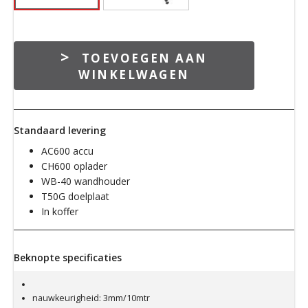
LEVELFIX
TOEVOEGEN AAN
CCL280G
WINKELWAGEN
-
Cone/kruislaser
360°
H
Standaard levering
/
AC600 accu
2V
CH600 oplader
aantal
WB-40 wandhouder
T50G doelplaat
In koffer
Beknopte specificaties
nauwkeurigheid: 3mm/10mtr