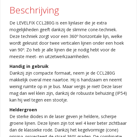
Beschrijving
De LEVELFIX CCL280G is een lijnlaser die je extra
mogelijkheden geeft dankzij de slimme cone-techniek.
Deze techniek zorgt voor een 360º horizontale lijn, welke
wordt gekruist door twee verticalen lijnen onder een hoek
van 90º. Zo heb je alle lijnen die je nodig hebt voor de
meeste meet- en uitzetwerkzaamheden.
Handig in gebruik
Dankzij zijn compacte formaat, neem je de CCL280G
makkelijk overal mee naartoe. Hij is handzaam en neemt
weinig ruimte op in je bus. Maar vergis je niet! Deze laser
mag dan wel klein zijn, dankzij de robuuste behuizing (IP54)
kan hij wel tegen een stootje.
Heldergroen
De sterke diodes in de laser geven je heldere, scherpe
groene lijnen. Deze lijnen zijn tot wel 4 keer beter zichtbaar
dan de klassieke rode. Dankzij het kegelvormige (cone)
prisma, projecteert de straal 360º graden. De combinatie