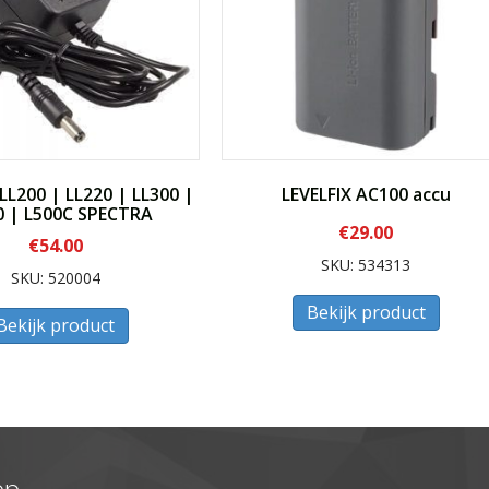
L200 | LL220 | LL300 |
LEVELFIX AC100 accu
0 | L500C SPECTRA
€
29.00
€
54.00
SKU: 534313
SKU: 520004
Bekijk product
Bekijk product
op