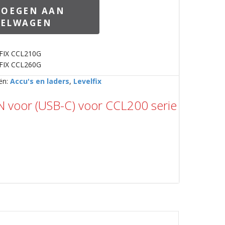
VOEGEN AAN
KELWAGEN
LFIX CCL210G
LFIX CCL260G
ën:
Accu's en laders
,
Levelfix
N voor (USB-C) voor CCL200 serie