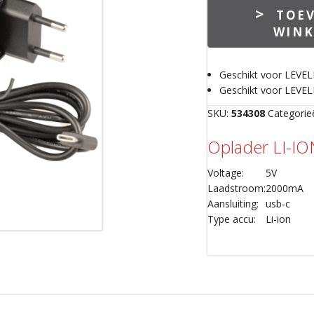
Levelfix
TOE
CH200
WIN
Oplader
aantal
Geschikt voor LEVE
Geschikt voor LEVE
SKU:
534308
Categorie
Oplader LI-IO
Voltage:
5V
Laadstroom:
2000mA
Aansluiting:
usb-c
Type accu:
Li-ion