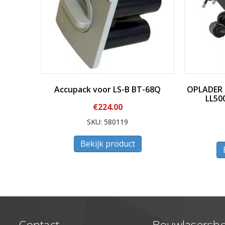
Accupack voor LS-B BT-68Q
OPLADER L
LL50
€
224.00
SKU: 580119
Bekijk product
Contact
Bouwlasersh