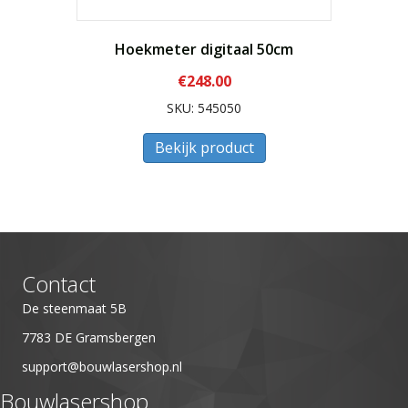
Hoekmeter digitaal 50cm
€
248.00
SKU: 545050
Bekijk product
Contact
De steenmaat 5B
7783 DE Gramsbergen
support@bouwlasershop.nl
Bouwlasershop