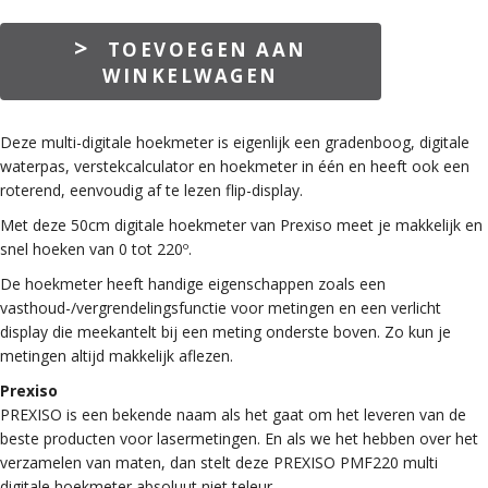
PREXISO
TOEVOEGEN AAN
PMF220
WINKELWAGEN
DIGITALE
HOEKMETER
aantal
Deze multi-digitale hoekmeter is eigenlijk een gradenboog, digitale
waterpas, verstekcalculator en hoekmeter in één en heeft ook een
roterend, eenvoudig af te lezen flip-display.
Met deze 50cm digitale hoekmeter van Prexiso meet je makkelijk en
snel hoeken van 0 tot 220º.
De hoekmeter heeft handige eigenschappen zoals een
vasthoud-/vergrendelingsfunctie voor metingen en een verlicht
display die meekantelt bij een meting onderste boven. Zo kun je
metingen altijd makkelijk aflezen.
Prexiso
PREXISO is een bekende naam als het gaat om het leveren van de
beste producten voor lasermetingen. En als we het hebben over het
verzamelen van maten, dan stelt deze PREXISO PMF220 multi
digitale hoekmeter absoluut niet teleur.