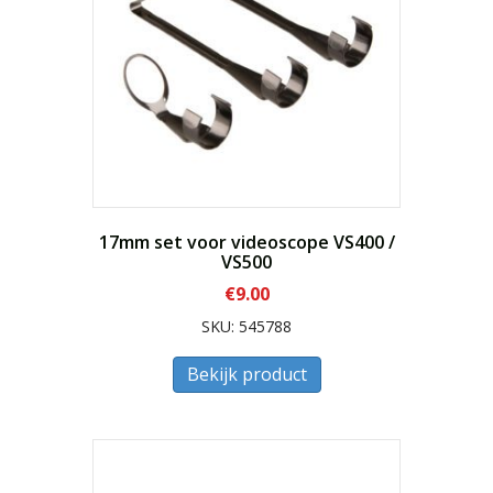
17mm set voor videoscope VS400 /
VS500
€
9.00
SKU: 545788
Bekijk product