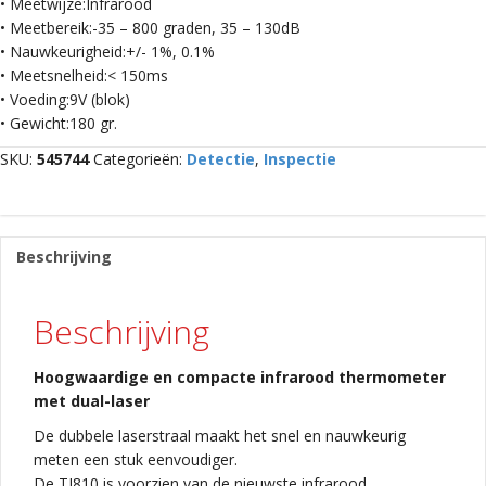
• Meetwijze:Infrarood
• Meetbereik:-35 – 800 graden, 35 – 130dB
• Nauwkeurigheid:+/- 1%, 0.1%
• Meetsnelheid:< 150ms
• Voeding:9V (blok)
• Gewicht:180 gr.
SKU:
545744
Categorieën:
Detectie
,
Inspectie
Beschrijving
Beschrijving
Hoogwaardige en compacte infrarood thermometer
met dual-laser
De dubbele laserstraal maakt het snel en nauwkeurig
meten een stuk eenvoudiger.
De TI810 is voorzien van de nieuwste infrarood