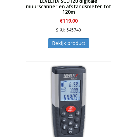
LEVELFIX SCD120 digitale
muurscanner en afstandsmeter tot
120m
€
119.00
SKU: 545740
Bekijk product