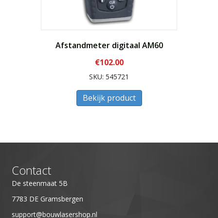
Afstandmeter digitaal AM60
€
102.00
SKU: 545721
Bekijk product
Contact
De steenmaat 5B
7783 DE Gramsbergen
support@bouwlasershop.nl