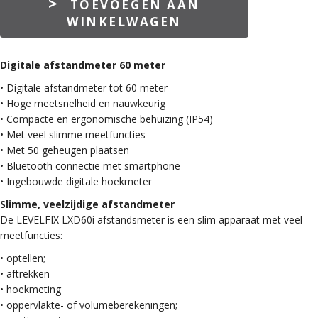
TOEVOEGEN AAN
LXD60i
WINKELWAGEN
Afstandmeter
aantal
Digitale afstandmeter 60 meter
• Digitale afstandmeter tot 60 meter
• Hoge meetsnelheid en nauwkeurig
• Compacte en ergonomische behuizing (IP54)
• Met veel slimme meetfuncties
• Met 50 geheugen plaatsen
• Bluetooth connectie met smartphone
• Ingebouwde digitale hoekmeter
Slimme, veelzijdige afstandmeter
De LEVELFIX LXD60i afstandsmeter is een slim apparaat met veel
meetfuncties:
• optellen;
• aftrekken
• hoekmeting
• oppervlakte- of volumeberekeningen;