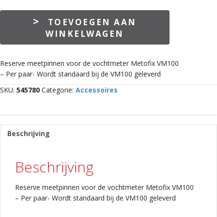
meetpennen
TOEVOEGEN AAN
voor
WINKELWAGEN
VM100
MEETPENNEN
VM100
Reserve meetpinnen voor de vochtmeter Metofix VM100
aantal
– Per paar- Wordt standaard bij de VM100 geleverd
SKU:
545780
Categorie:
Accessoires
Beschrijving
Beschrijving
Reserve meetpinnen voor de vochtmeter Metofix VM100
– Per paar- Wordt standaard bij de VM100 geleverd